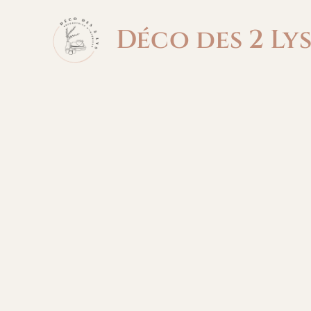
Aller
au
Déco des 2 Ly
contenu