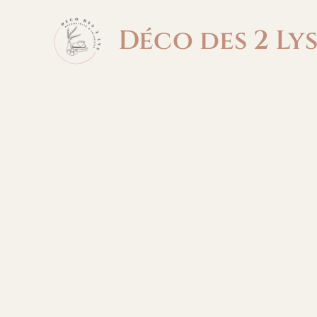
Aller
au
Déco des 2 Ly
contenu